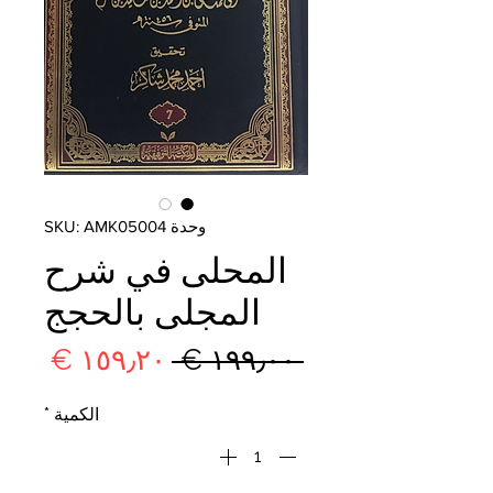
وحدة SKU: AMK05004
المحلى في شرح
المجلى بالحجج
سعر
سعر
 ‏١٩٩٫٠٠ € 
عادي
البيع
الكمية
*