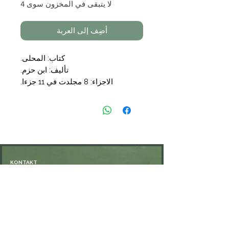
لا يتبقى في المخزون سوى 4
أضِف إلى العربة
كتاب: المحلى.
تأليف: ابن حزم.
الاجزاء: 8 مجلدت في 11 جزءا.
تحقيق: محمد شاكر.
الناشر: المكتبة التوفيقية.
KONTAKT
Öffnungszeiten: nach Vereinbarung
⁦+49 176 76897530⁩
ssiedo@gmx.de
SHOP