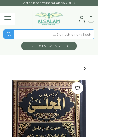
Kostenloser Versand ab 39 € (DE)
Tel.: 0176 76 89 75 30