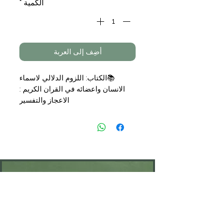
الكمية
*
أضِف إلى العربة
📚الكتاب: اللزوم الدلالي لاسماء
الانسان واعضائه في القران الكريم :
الاعجاز والتفسير
📝تأليف: الدكتور محمد سامي عبد
السلام
📑التجليد: غلاف
🗞الناشر: الهيئة المصرية العامة
💰السعر: 13,50 €
KONTAKT
Öffnungszeiten: nach Vereinbarung
⁦+49 176 76897530⁩
ssiedo@gmx.de