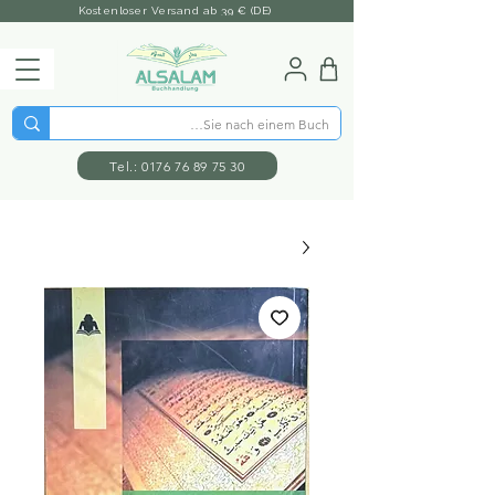
Kostenloser Versand ab 39 € (DE)
Tel.: 0176 76 89 75 30