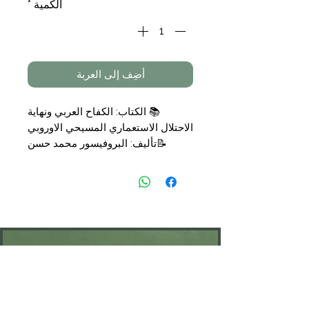
الكمية
*
أضِف إلى العربة
📚
الكتاب: الكفاح العربي ونهاية
الاحتلال الاستعماري المسيحي الاوروبي
📝
تأليف: البروفيسور محمد حسن
العيدروس
📑
التجليد: مجلد
🗞
الناشر: دار الكتاب الحديث
💰
السعر:
15,90
€
KONTAKT
Öffnungszeiten: nach Vereinbarung
⁦+49 176 76897530⁩
ssiedo@gmx.de