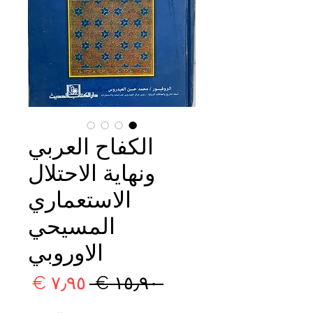
الكفاح العربي
ونهاية الاحتلال
الاستعماري
المسيحي
الاوروبي
سعر
سعر
 ‏١٥٫٩٠ € 
عادي
البيع