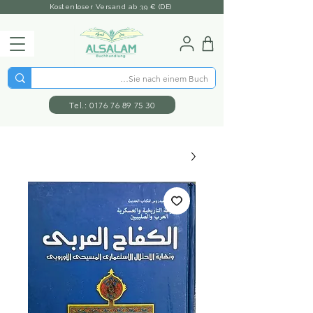
Kostenloser Versand ab 39 € (DE)
Tel.: 0176 76 89 75 30