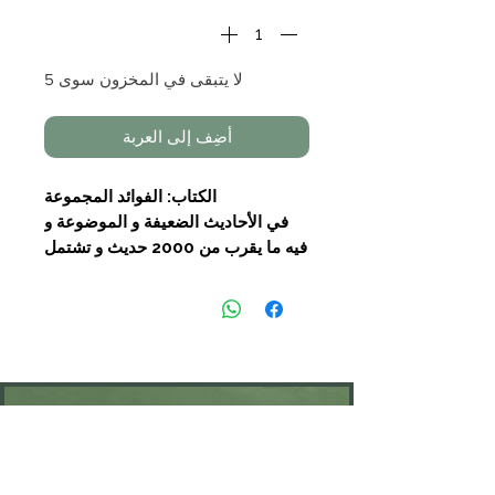
لا يتبقى في المخزون سوى 5
أضِف إلى العربة
الكتاب: الفوائد المجموعة
في الأحاديث الضعيفة و الموضوعة و
فيه ما يقرب من 2000 حديث و تشتمل
على فهارس تفصيلية
تأليف: شيخ الإسلام محمد بن علي
الشوكاني
تحقيق رضوان جامع رضوان
التجليد: 3 مجلدات
الناشر: مكتبة نزار مصطفى الباز
KONTAKT
Öffnungszeiten: nach Vereinbarung
⁦+49 176 76897530⁩
ssiedo@gmx.de