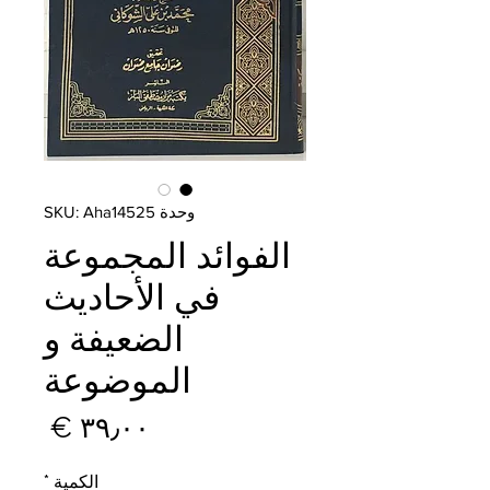
وحدة SKU: Aha14525
الفوائد المجموعة
في الأحاديث
الضعيفة و
الموضوعة
السع
الكمية
*