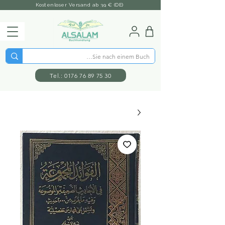
Kostenloser Versand ab 39 € (DE)
Tel.: 0176 76 89 75 30