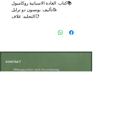
📚
كتاب:
الغادة الاسبانية روكامبول
📝
تأليف:
بونسون دو ترايل
📑
التجليد: غلاف
🗞
الناشر: دار المدثر
💰
السعر: 9,90 €
KONTAKT
Öffnungszeiten: nach Vereinbarung
⁦+49 176 76897530⁩
ssiedo@gmx.de
SHOP
Versand und Lieferung
Zahlungsmethoden
FAQ
VERNETZE DICH