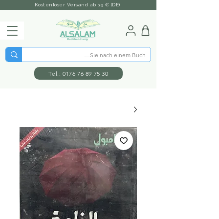
Kostenloser Versand ab 39 € (DE)
Tel.: 0176 76 89 75 30