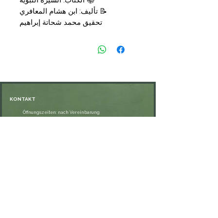
📚
الكتاب:
السيرة النبوية
📝
تأليف:
ابن هشام المعافري
تحقيق محمد شحاتة إبراهيم
📑
التجليد: مجلدان
🗞
الناشر: دار ال
منار
💰
السعر:
29,90 €
KONTAKT
Öffnungszeiten: nach Vereinbarung
⁦+49 176 76897530⁩
ssiedo@gmx.de
SHOP
Versand und Lieferung
Zahlungsmethoden
FAQ
VERNETZE DICH