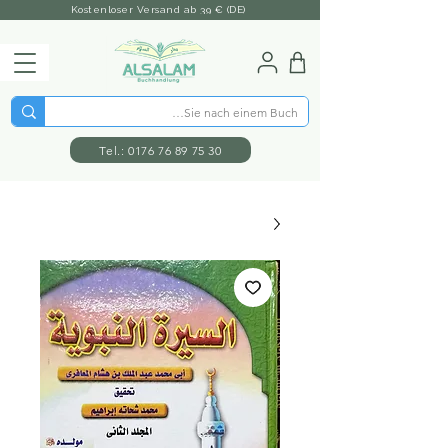
Kostenloser Versand ab 39 € (DE)
Tel.: 0176 76 89 75 30