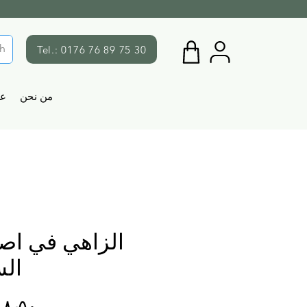
Tel.: 0176 76 89 75 30
من نحن
ع
الزاهي في اص
الس