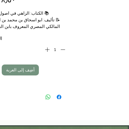
📚 الكتاب: الزاهي في اصول
📝 تأليف: ابو اسحاق بن محمد بن 
المالكي المصري المعروف بابن ال
تحقيق: الدكتور احمد عبد الكري
ال
📑 التجليد
🗞 الناشر: المكتبة ال
📑 الصفحات: 
💰 السعر 18,50 €
أضِف إلى العربة