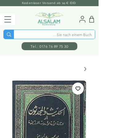
Kostenloser Versand ab 39 € (DE)
Tel.: 0176 76 89 75 30