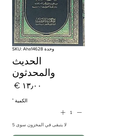
وحدة SKU: Aha14628
الحديث
والمحدثون
السع
الكمية
*
لا يتبقى في المخزون سوى 5