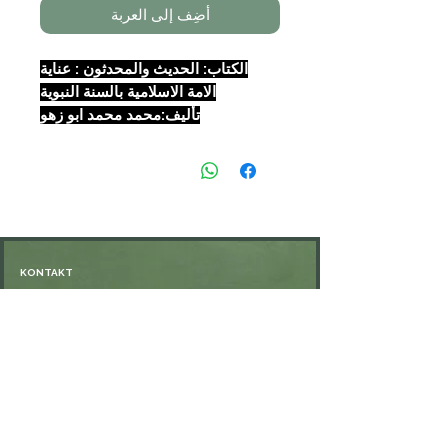
أضِف إلى العربة
الكتاب: الحديث والمحدثون : عناية
الامة الاسلامية بالسنة النبوية
تأليف:محمد محمد ابو زهو
التجليد: مجلد
الناشر: المكتبة التوفيقية
الصفحات: 495
KONTAKT
Öffnungszeiten: nach Vereinbarung
⁦+49 176 76897530⁩
ssiedo@gmx.de
SHOP
Versand und Lieferung
Zahlungsmethoden
FAQ