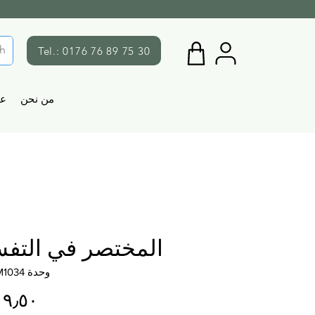
Tel.: 0176 76 89 75 30
من نحن
ع
المختصر في التفس
وحدة SKU: M1034