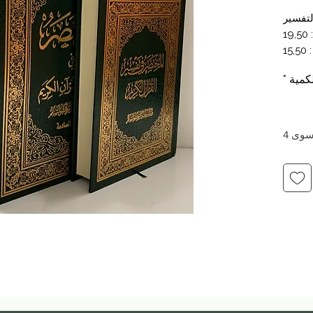
تفسير
كمية
*
سوى 4