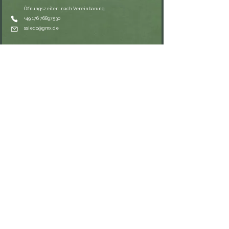
Öffnungszeiten: nach Vereinbarung
⁦+49 176 76897530⁩
ssiedo@gmx.de
SHOP
Versand und Lieferung
Zahlungsmethoden
FAQ
VERNETZE DICH
RECHTLICHES
Impressum
Datenschutzerklärung
AGB
Widerrufsrecht & Rückgabe