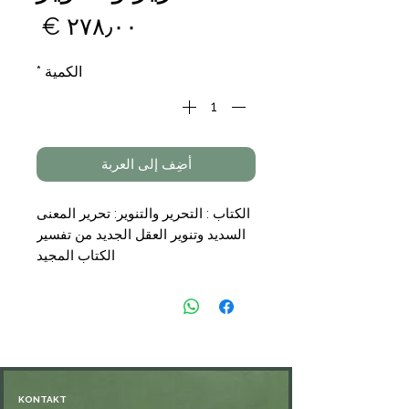
السع
الكمية
*
أضِف إلى العربة
الكتاب : التحرير والتنوير: تحرير المعنى
السديد وتنوير العقل الجديد من تفسير
الكتاب المجيد
تأليف : محمد الطاهر بن محمد بن
محمد الطاهر بن عاشور التونسي
(المتوفى : ١٣٩٣هـ)
التجليد : 12 مجلد
الناشر : مكتبة مصر
السعر : 278,00€
KONTAKT