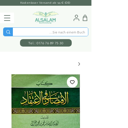
Kostenloser Versand ab 39 € (DE)
Tel.: 0176 76 89 75 30