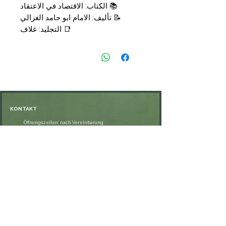
📚 الكتاب: الاقتصاد في الاعتقاد
📝 تأليف: الامام ابو حامد الغزالي
📑 التجليد: غلاف
🗞 الناشر: شركة القدس
📑 الصفحات: 176
💰 السعر 9,50 €
KONTAKT
Öffnungszeiten: nach Vereinbarung
⁦+49 176 76897530⁩
ssiedo@gmx.de
SHOP
Versand und Lieferung
Zahlungsmethoden
FAQ
VERNETZE DICH