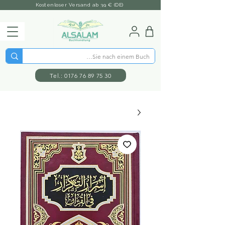
Kostenloser Versand ab 39 € (DE)
Tel.: 0176 76 89 75 30