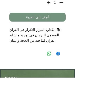
أضِف إلى العربة
📚
الكتاب: اسرار التكرار في القران
المسمى البرهان في توجيه متشابه
القران لما فيه من الحجة والبيان
📝
تأليف: ل تاج القراء محمود بن حمزة
الكرماني
📑
التجليد:
مجلد
🗞
الناشر:
دار ابن الجوزي
💰
السعر:
15,00
€
KONTAKT
Öffnungszeiten: nach Vereinbarung
⁦+49 176 76897530⁩
ssiedo@gmx.de