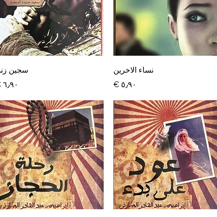
العرض السريع
العرض السريع
نساء الاخرين
سجين زند
السعر
السعر