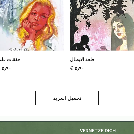
العرض السريع
العرض السريع
قلعة الابطال
خفقات قل
السعر
السعر
تحميل المزيد
VERNETZE DICH