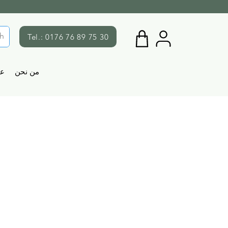
Tel.: 0176 76 89 75 30
من نحن
ع