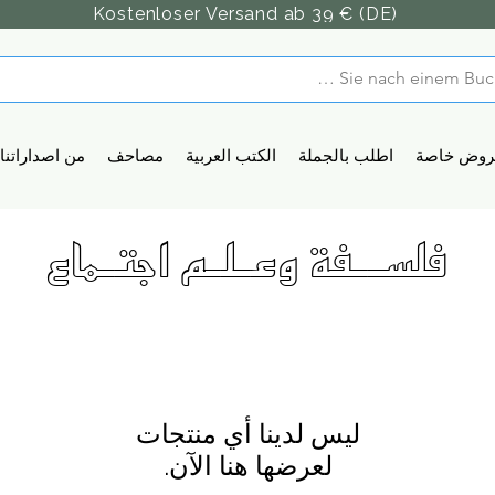
Kostenloser Versand ab 39 € (DE)
روض خاصة
اطلب بالجملة
الكتب العربية
مصاحف
من اصداراتنا
فلســفة وعـلـم اجتـماع
لعرضها هنا الآن.