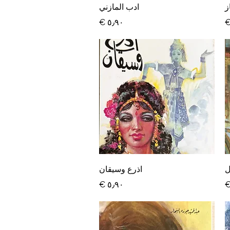
العرض السريع
ز
ادب المازني
السعر
العرض السريع
ل
اذرع وسيقان
السعر