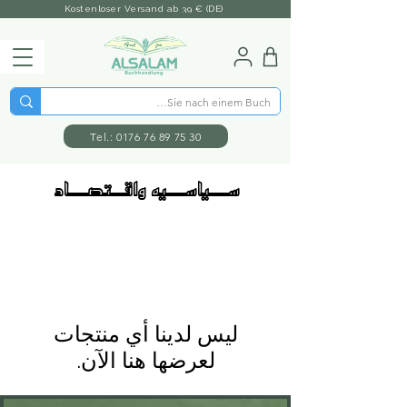
Kostenloser Versand ab 39 € (DE)
Tel.: 0176 76 89 75 30
ســـياســـيه واقــتصـــاد
لعرضها هنا الآن.