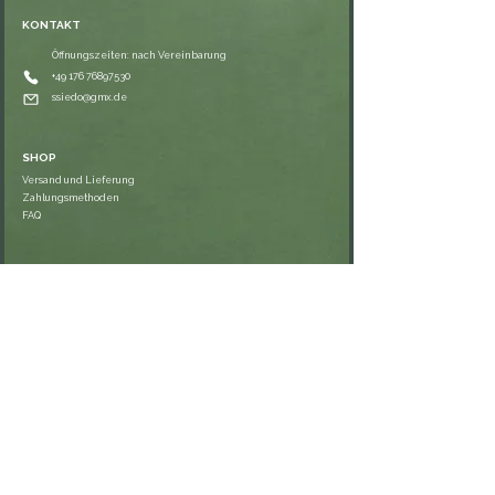
KONTAKT
Öffnungszeiten: nach Vereinbarung
⁦+49 176 76897530⁩
ssiedo@gmx.de
SHOP
Versand und Lieferung
Zahlungsmethoden
FAQ
VERNETZE DICH
RECHTLICHES
Impressum
Datenschutzerklärung
AGB
Widerrufsrecht & Rückgabe