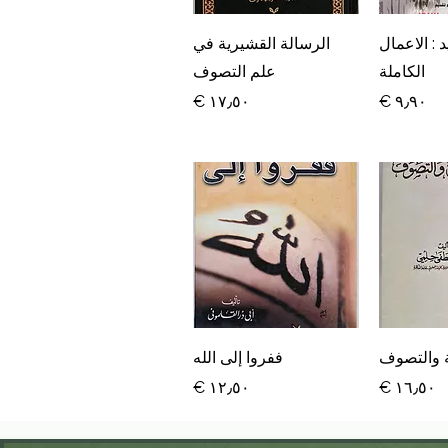
سريع
العرض السريع
د : الاعمال
الرسالة القشيرية في
الكاملة
علم التصوف
السعر
السعر
سريع
العرض السريع
ة والتصوف
ففروا إلى الله
السعر
السعر