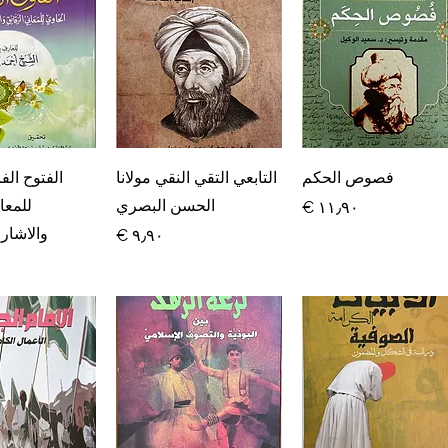
العرض السريع
العرض السريع
العرض ال
فصوص الحكم
التابعي التقي النقي مولانا
الفتوح الف
الحسن البصري
للمعا
السعر
والاشار
السعر