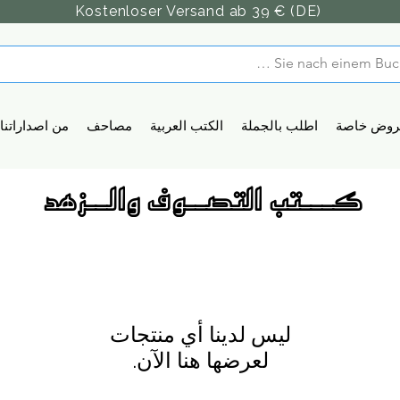
Kostenloser Versand ab 39 € (DE)
روض خاصة
اطلب بالجملة
الكتب العربية
مصاحف
من اصداراتنا
كـــتب التصــوف والــزهد
لعرضها هنا الآن.