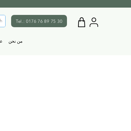
Tel.: 0176 76 89 75 30
من نحن
ع